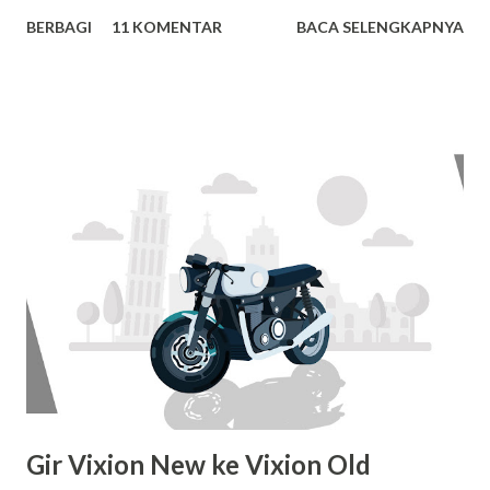
325mm/330mm. Berikut daftar motor matic yang
BERBAGI
11 KOMENTAR
BACA SELENGKAPNYA
menggunakan shock belakang ukuran 300mm/305mm: 1.
Mio Sporty / Mio Soul 2. Mio J / Soul Gt / Mio Gt 3. Xeon
/ Xeon Gt 125 4. Beat Karbu / Vario karbu / Scoopy karbu
5. Spacy Karbu / Vario 110 injeksi Untuk motor matic yang
menggunakan Shock Belakang ukuran 325mm/330mm yaitu
: 1. Vario 125 / vario 150 2. Beat Injeksi / Scoopy Injeksi 3. X
Ride Motor matic yang mempunyai Shock belakang standar
300mm juga dapat menggunakan shock belakang ukuran
330mm, hanya akan menjadi lebih tinggi, demikian juga
sebaliknya. Sekian dari artikel pendek ini semoga
bermanfaat. Salam Riders , Tim SRM
www.sumberrejekimotor.com P : 0561 740443,
081314240777, 081231002111
Gir Vixion New ke Vixion Old