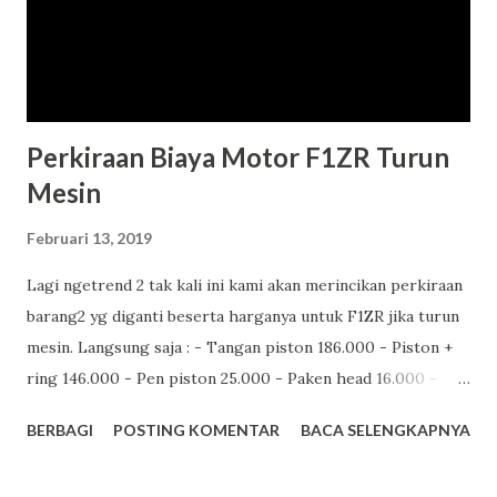
Perkiraan Biaya Motor F1ZR Turun
Mesin
Februari 13, 2019
Lagi ngetrend 2 tak kali ini kami akan merincikan perkiraan
barang2 yg diganti beserta harganya untuk F1ZR jika turun
mesin. Langsung saja : - Tangan piston 186.000 - Piston +
ring 146.000 - Pen piston 25.000 - Paken head 16.000 -
Paken blok 5.000 - Sil cranskhaft kanan kiri 85.000 -
BERBAGI
POSTING KOMENTAR
BACA SELENGKAPNYA
Bearing 6205 tipe kering x 2 160.000 - Bubut blok 50.000 -
Press tangan piston 45.000 - Ongkos mekanik 200.000