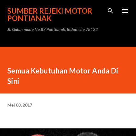
Langsung ke konten utama
SUMBER REJEKI MOTOR
PONTIANAK
Jl. Gajah mada No.87 Pontianak, Indonesia 78122
Semua Kebutuhan Motor Anda Di
Sini
Mei 03, 2017