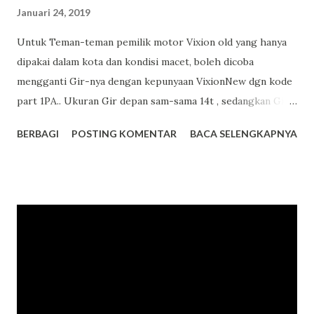
Januari 24, 2019
Untuk Teman-teman pemilik motor Vixion old yang hanya
dipakai dalam kota dan kondisi macet, boleh dicoba
mengganti Gir-nya dengan kepunyaan VixionNew dgn kode
part 1PA.. Ukuran Gir depan sam-sama 14t , sedangkan Gir
belakang vixion old 42t dan vixion new 43t. Dengan ukuran
BERBAGI
POSTING KOMENTAR
BACA SELENGKAPNYA
yang lebih besar 1 mata maka tarikan awal lebih yahudd dan
sangat cocok untuk pemakaian dalam kota yg ramai dan
banyak stop-nya. Top speed memang berkurang tapi tidak
masalah tohh, karena dalam kota pasti kebanyakan bentar-
bentar stop - jalan , stop - jalan. Jadi yg lebih banyak
dibutuhkan adalah tarikan awal. Untuk harga produknya 1PA
yg ori yamaha 255.000 saja kok. #SalamSatuAspal
#SumberRejekiMotor #YourRiderPartners Tim Marketing
SRM.