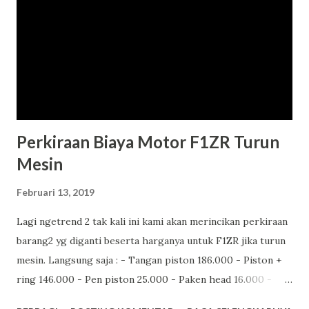
#SumberRejekiMotor #YourRiderPartners Tim Marketing
SRM.
Perkiraan Biaya Motor F1ZR Turun
Mesin
Februari 13, 2019
Lagi ngetrend 2 tak kali ini kami akan merincikan perkiraan
barang2 yg diganti beserta harganya untuk F1ZR jika turun
mesin. Langsung saja : - Tangan piston 186.000 - Piston +
ring 146.000 - Pen piston 25.000 - Paken head 16.000 -
Paken blok 5.000 - Sil cranskhaft kanan kiri 85.000 -