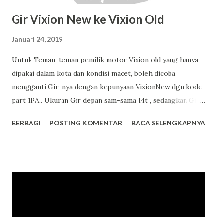
Gir Vixion New ke Vixion Old
Januari 24, 2019
Untuk Teman-teman pemilik motor Vixion old yang hanya
dipakai dalam kota dan kondisi macet, boleh dicoba
mengganti Gir-nya dengan kepunyaan VixionNew dgn kode
part 1PA.. Ukuran Gir depan sam-sama 14t , sedangkan Gir
belakang vixion old 42t dan vixion new 43t. Dengan ukuran
BERBAGI
POSTING KOMENTAR
BACA SELENGKAPNYA
yang lebih besar 1 mata maka tarikan awal lebih yahudd dan
sangat cocok untuk pemakaian dalam kota yg ramai dan
banyak stop-nya. Top speed memang berkurang tapi tidak
masalah tohh, karena dalam kota pasti kebanyakan bentar-
bentar stop - jalan , stop - jalan. Jadi yg lebih banyak
dibutuhkan adalah tarikan awal. Untuk harga produknya 1PA
yg ori yamaha 255.000 saja kok. #SalamSatuAspal