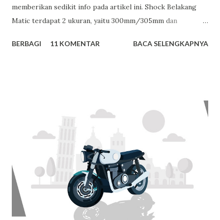
memberikan sedikit info pada artikel ini. Shock Belakang
Matic terdapat 2 ukuran, yaitu 300mm/305mm dan
325mm/330mm. Berikut daftar motor matic yang
BERBAGI
11 KOMENTAR
BACA SELENGKAPNYA
menggunakan shock belakang ukuran 300mm/305mm: 1.
Mio Sporty / Mio Soul 2. Mio J / Soul Gt / Mio Gt 3. Xeon
/ Xeon Gt 125 4. Beat Karbu / Vario karbu / Scoopy karbu
5. Spacy Karbu / Vario 110 injeksi Untuk motor matic yang
menggunakan Shock Belakang ukuran 325mm/330mm yaitu
: 1. Vario 125 / vario 150 2. Beat Injeksi / Scoopy Injeksi 3. X
Ride Motor matic yang mempunyai Shock belakang standar
300mm juga dapat menggunakan shock belakang ukuran
330mm, hanya akan menjadi lebih tinggi, demikian juga
sebaliknya. Sekian dari artikel pendek ini semoga
bermanfaat. Salam Riders , Tim SRM
www.sumberrejekimotor.com P : 0561 740443,
081314240777, 081231002111