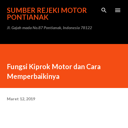
Langsung ke konten utama
SUMBER REJEKI MOTOR
PONTIANAK
Jl. Gajah mada No.87 Pontianak, Indonesia 78122
Fungsi Kiprok Motor dan Cara
Memperbaikinya
Maret 12, 2019